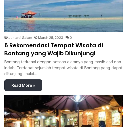
Jumardi Salam
March 25, 2023
0
5 Rekomendasi Tempat Wisata di
Bontang yang Wajib DIkunjungi
Bontang terkenal dengan pesona alamnya yang masih asri dan
indah. Terdapat sejumlah tempat wisata di Bontang yang dapat
dikunjungi mulai…
Read More »