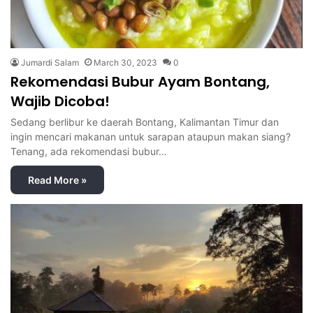
Jumardi Salam
March 30, 2023
0
Rekomendasi Bubur Ayam Bontang,
Wajib Dicoba!
Sedang berlibur ke daerah Bontang, Kalimantan Timur dan
ingin mencari makanan untuk sarapan ataupun makan siang?
Tenang, ada rekomendasi bubur…
Read More »