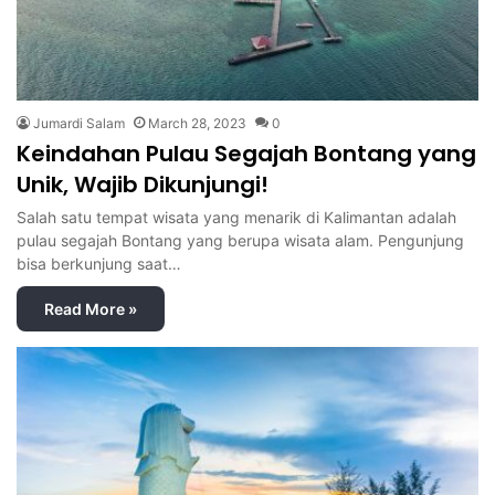
Jumardi Salam
March 28, 2023
0
Keindahan Pulau Segajah Bontang yang
Unik, Wajib Dikunjungi!
Salah satu tempat wisata yang menarik di Kalimantan adalah
pulau segajah Bontang yang berupa wisata alam. Pengunjung
bisa berkunjung saat…
Read More »