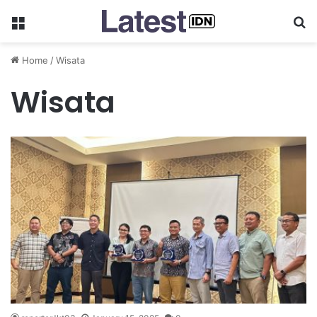
Menu
Se
Home
/
Wisata
Wisata