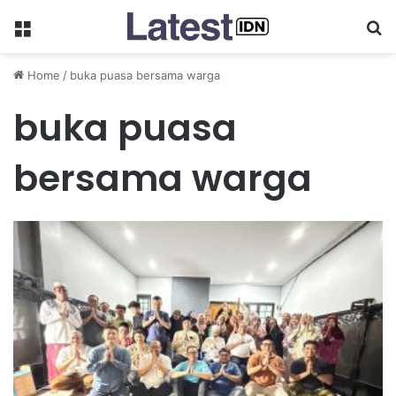
Menu
Se
Home
/
buka puasa bersama warga
buka puasa
bersama warga