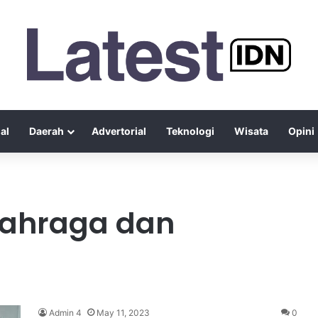
al
Daerah
Advertorial
Teknologi
Wisata
Opini
lahraga dan
Admin 4
May 11, 2023
0