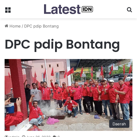
Menu
Se
Home
/
DPC pdip Bontang
DPC pdip Bontang
Daerah