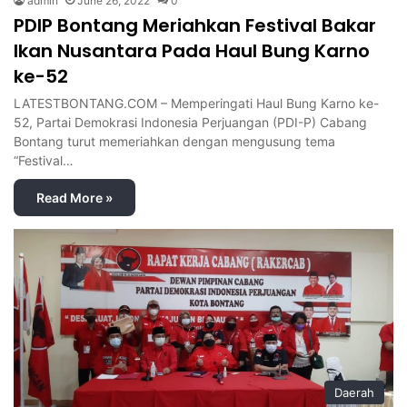
admin
June 26, 2022
0
PDIP Bontang Meriahkan Festival Bakar
Ikan Nusantara Pada Haul Bung Karno
ke-52
LATESTBONTANG.COM – Memperingati Haul Bung Karno ke-
52, Partai Demokrasi Indonesia Perjuangan (PDI-P) Cabang
Bontang turut memeriahkan dengan mengusung tema
“Festival…
Read More »
Daerah