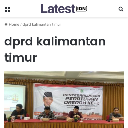
Menu
Se
Home
/
dprd kalimantan timur
dprd kalimantan
timur