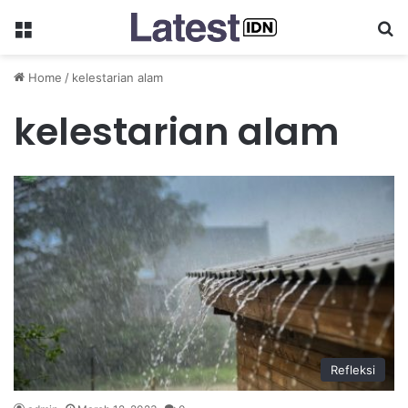
Menu
Se
Home
/
kelestarian alam
kelestarian alam
Refleksi