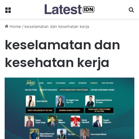
Menu
Se
Home
/
keselamatan dan kesehatan kerja
keselamatan dan
kesehatan kerja