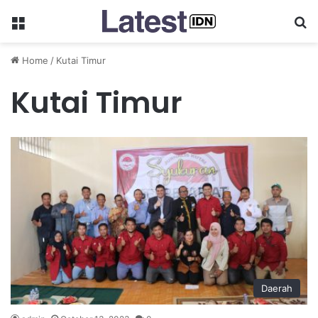
Menu
Se
Home
/
Kutai Timur
Kutai Timur
Daerah