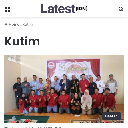
Menu
Se
Home
/
Kutim
Kutim
Daerah