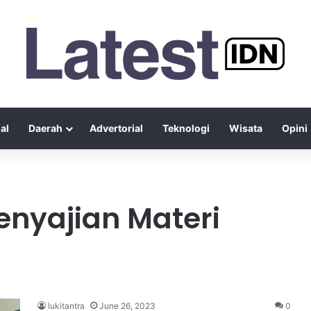
al
Daerah
Advertorial
Teknologi
Wisata
Opini
nyajian Materi
lukitantra
June 26, 2023
0