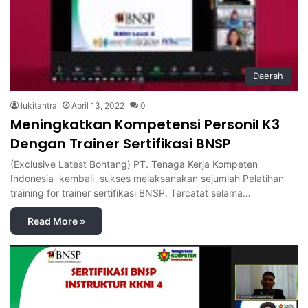
Daerah
lukitantra
April 13, 2022
0
Meningkatkan Kompetensi Personil K3
Dengan Trainer Sertifikasi BNSP
(Exclusive Latest Bontang) PT. Tenaga Kerja Kompeten
Indonesia kembali sukses melaksanakan sejumlah Pelatihan
training for trainer sertifikasi BNSP. Tercatat selama…
Read More »