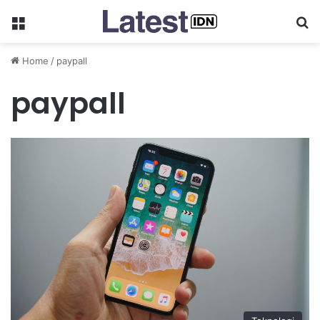
Menu
Se
Home
/
paypall
paypall