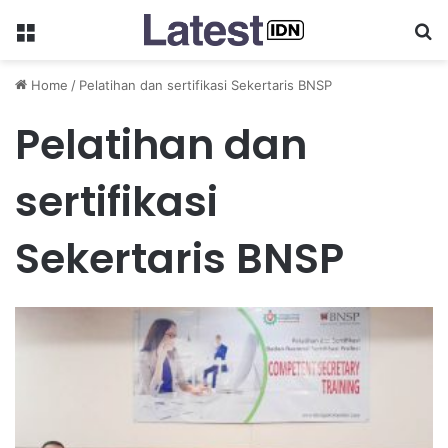
Menu
Se
Home
/
Pelatihan dan sertifikasi Sekertaris BNSP
Pelatihan dan
sertifikasi
Sekertaris BNSP