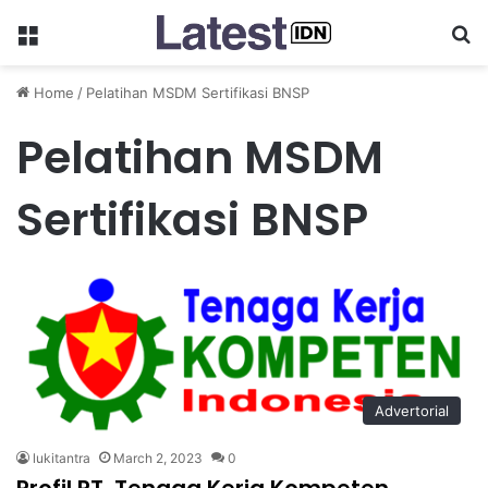
Menu
Se
Home
/
Pelatihan MSDM Sertifikasi BNSP
Pelatihan MSDM
Sertifikasi BNSP
Advertorial
lukitantra
March 2, 2023
0
Profil PT. Tenaga Kerja Kompeten