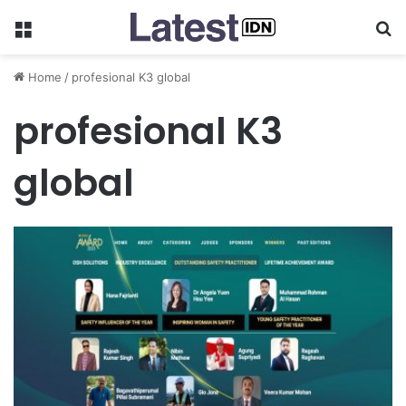
Menu
Se
Home
/
profesional K3 global
profesional K3
global