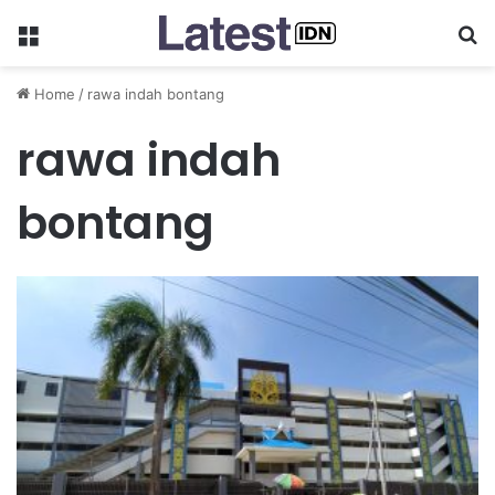
Menu
Se
Home
/
rawa indah bontang
rawa indah
bontang