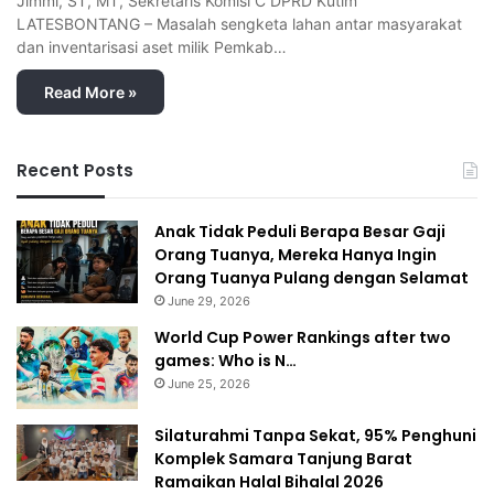
Jimmi, ST, MT, Sekretaris Komisi C DPRD Kutim
LATESBONTANG – Masalah sengketa lahan antar masyarakat
dan inventarisasi aset milik Pemkab…
Read More »
Recent Posts
Anak Tidak Peduli Berapa Besar Gaji
Orang Tuanya, Mereka Hanya Ingin
Orang Tuanya Pulang dengan Selamat
June 29, 2026
World Cup Power Rankings after two
games: Who is N…
June 25, 2026
Silaturahmi Tanpa Sekat, 95% Penghuni
Komplek Samara Tanjung Barat
Ramaikan Halal Bihalal 2026