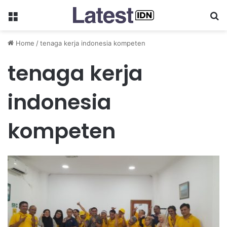
Menu
Se
Home
/
tenaga kerja indonesia kompeten
tenaga kerja
indonesia
kompeten