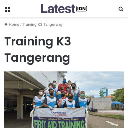
Menu
Se
Home
/
Training K3 Tangerang
Training K3
Tangerang