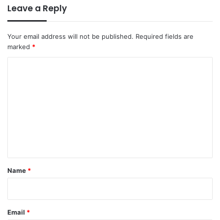
Leave a Reply
Your email address will not be published.
Required fields are
marked
*
C
o
m
m
e
n
t
*
Name
*
Email
*