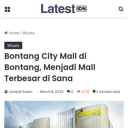
Menu
Se
Home
/
Wisata
Wisata
Bontang City Mall di
Bontang, Menjadi Mall
Terbesar di Sana
Jumardi Salam
March 8, 2023
0
2,174
2 minutes read