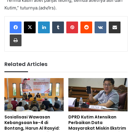
“Terima kasih atlet panjat tebing, semua atletnya asli dari
Kutim,” tuturnya.(adv/Irs).
LinkedIn
Tumblr
Pinterest
Reddit
VKontakte
Share via Email
Print
Related Articles
Sosialisasi Wawasan
DPRD Kutim Atensikan
Kebangsaan ke-4 di
Perbaikan Data
Bontang, Harun Al Rasyid:
Masyarakat Miskin Ekstrim