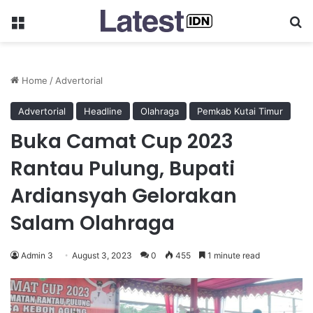
Menu
Se
Home
/
Advertorial
Advertorial
Headline
Olahraga
Pemkab Kutai Timur
Buka Camat Cup 2023
Rantau Pulung, Bupati
Ardiansyah Gelorakan
Salam Olahraga
Admin 3
August 3, 2023
0
455
1 minute read