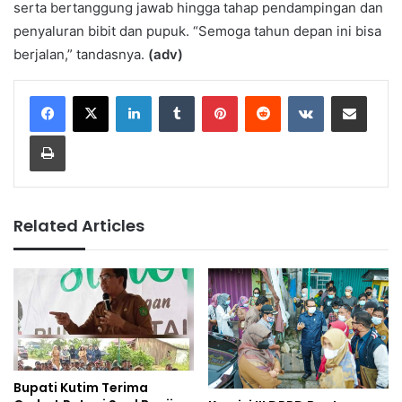
serta bertanggung jawab hingga tahap pendampingan dan
penyaluran bibit dan pupuk. “Semoga tahun depan ini bisa
berjalan,” tandasnya.
(adv)
LinkedIn
Tumblr
Pinterest
Reddit
VKontakte
Share via Email
Print
Related Articles
Bupati Kutim Terima