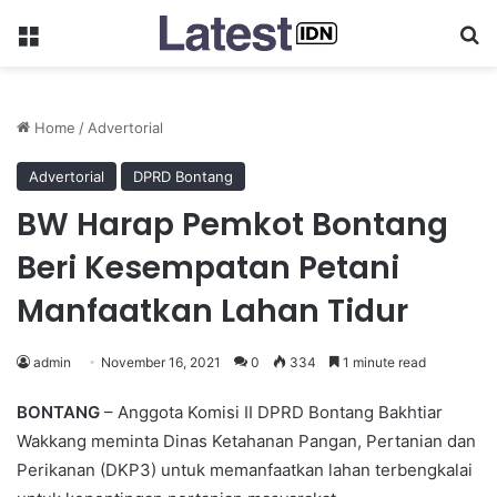
Menu
Se
Home
/
Advertorial
Advertorial
DPRD Bontang
BW Harap Pemkot Bontang
Beri Kesempatan Petani
Manfaatkan Lahan Tidur
admin
November 16, 2021
0
334
1 minute read
BONTANG
– Anggota Komisi II DPRD Bontang Bakhtiar
Wakkang meminta Dinas Ketahanan Pangan, Pertanian dan
Perikanan (DKP3) untuk memanfaatkan lahan terbengkalai