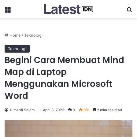
Menu
Se
Home
/
Teknologi
Teknologi
Begini Cara Membuat Mind
Map di Laptop
Menggunakan Microsoft
Word
Jumardi Salam
April 8, 2023
0
881
2 minutes read