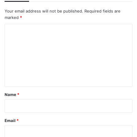
Your email address will not be published.
Required fields are
marked
*
C
o
m
m
e
n
t
*
Name
*
Email
*