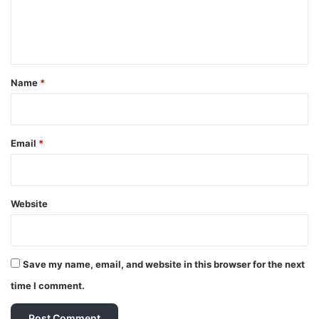
e
n
t
*
Name
*
Email
*
Website
Save my name, email, and website in this browser for the next
time I comment.