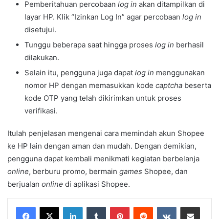
Pemberitahuan percobaan
log in
akan ditampilkan di
layar HP. Klik “Izinkan Log In” agar percobaan
log in
disetujui.
Tunggu beberapa saat hingga proses
log in
berhasil
dilakukan.
Selain itu, pengguna juga dapat
log in
menggunakan
nomor HP dengan memasukkan kode
captcha
beserta
kode OTP yang telah dikirimkan untuk proses
verifikasi.
Itulah penjelasan mengenai cara memindah akun Shopee
ke HP lain dengan aman dan mudah. Dengan demikian,
pengguna dapat kembali menikmati kegiatan berbelanja
online
, berburu promo, bermain
games
Shopee, dan
berjualan
online
di aplikasi Shopee.
LinkedIn
Tumblr
Pinterest
Reddit
VKontakte
Share via Email