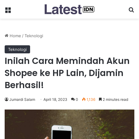
Menu
Se
Home
/
Teknologi
Teknologi
Inilah Cara Memindah Akun
Shopee ke HP Lain, Dijamin
Berhasil!
Jumardi Salam
April 18, 2023
0
1,136
2 minutes read