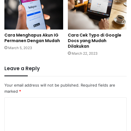
Cara Menghapus Akun IG
Cara Cek Typo di Google
Permanen Dengan Mudah
Docs yang Mudah
Dilakukan
March 5, 2023
March 22, 2023
Leave a Reply
Your email address will not be published.
Required fields are
marked
*
C
o
m
m