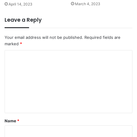
March 4, 2023
April 14, 2023
Leave a Reply
Your email address will not be published.
Required fields are
marked
*
C
o
m
m
e
n
t
*
Name
*