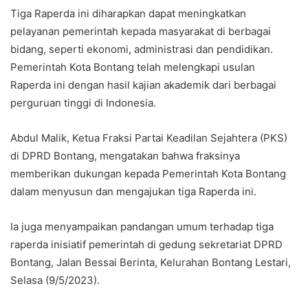
Tiga Raperda ini diharapkan dapat meningkatkan
pelayanan pemerintah kepada masyarakat di berbagai
bidang, seperti ekonomi, administrasi dan pendidikan.
Pemerintah Kota Bontang telah melengkapi usulan
Raperda ini dengan hasil kajian akademik dari berbagai
perguruan tinggi di Indonesia.
Abdul Malik, Ketua Fraksi Partai Keadilan Sejahtera (PKS)
di DPRD Bontang, mengatakan bahwa fraksinya
memberikan dukungan kepada Pemerintah Kota Bontang
dalam menyusun dan mengajukan tiga Raperda ini.
Ia juga menyampaikan pandangan umum terhadap tiga
raperda inisiatif pemerintah di gedung sekretariat DPRD
Bontang, Jalan Bessai Berinta, Kelurahan Bontang Lestari,
Selasa (9/5/2023).