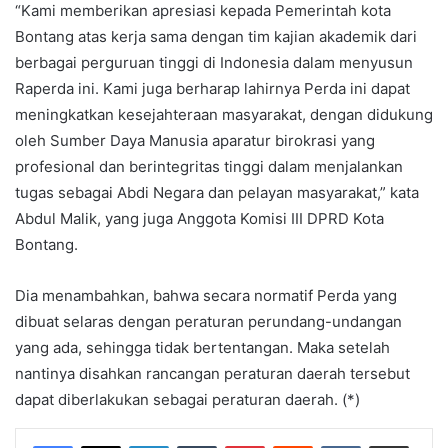
“Kami memberikan apresiasi kepada Pemerintah kota
Bontang atas kerja sama dengan tim kajian akademik dari
berbagai perguruan tinggi di Indonesia dalam menyusun
Raperda ini. Kami juga berharap lahirnya Perda ini dapat
meningkatkan kesejahteraan masyarakat, dengan didukung
oleh Sumber Daya Manusia aparatur birokrasi yang
profesional dan berintegritas tinggi dalam menjalankan
tugas sebagai Abdi Negara dan pelayan masyarakat,” kata
Abdul Malik, yang juga Anggota Komisi III DPRD Kota
Bontang.
Dia menambahkan, bahwa secara normatif Perda yang
dibuat selaras dengan peraturan perundang-undangan
yang ada, sehingga tidak bertentangan. Maka setelah
nantinya disahkan rancangan peraturan daerah tersebut
dapat diberlakukan sebagai peraturan daerah. (*)
LinkedIn
Tumblr
Pinterest
Reddit
VKontakte
Share via Email