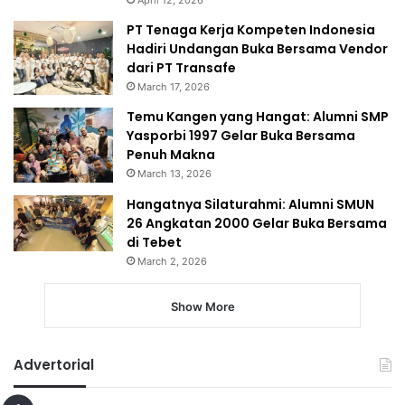
PT Tenaga Kerja Kompeten Indonesia
Hadiri Undangan Buka Bersama Vendor
dari PT Transafe
March 17, 2026
Temu Kangen yang Hangat: Alumni SMP
Yasporbi 1997 Gelar Buka Bersama
Penuh Makna
March 13, 2026
Hangatnya Silaturahmi: Alumni SMUN
26 Angkatan 2000 Gelar Buka Bersama
di Tebet
March 2, 2026
Show More
Advertorial