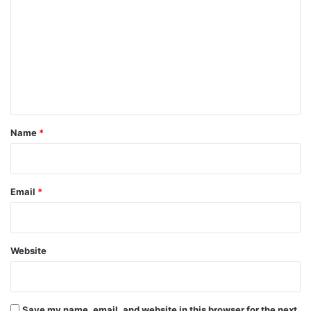
o
m
m
e
n
t
*
Name
*
Email
*
Website
Save my name, email, and website in this browser for the next