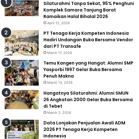
Silaturahmi Tanpa Sekat, 95% Penghuni
Komplek Samara Tanjung Barat
Ramaikan Halal Bihalal 2026
April 12, 2026
PT Tenaga Kerja Kompeten Indonesia
Hadiri Undangan Buka Bersama Vendor
dari PT Transafe
March 17, 2026
Temu Kangen yang Hangat: Alumni SMP
Yasporbi 1997 Gelar Buka Bersama
Penuh Makna
March 13, 2026
Hangatnya Silaturahmi: Alumni SMUN
26 Angkatan 2000 Gelar Buka Bersama
di Tebet
March 2, 2026
Data Lonjakan Penjualan Awali ADM
2026 PT Tenaga Kerja Kompeten
Indonesia