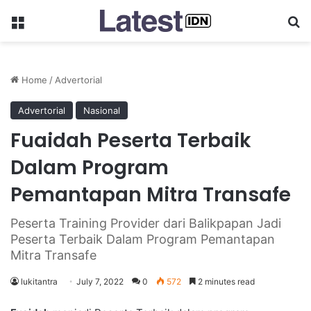
Menu
Se
Home
/
Advertorial
Advertorial
Nasional
Fuaidah Peserta Terbaik
Dalam Program
Pemantapan Mitra Transafe
Peserta Training Provider dari Balikpapan Jadi
Peserta Terbaik Dalam Program Pemantapan
Mitra Transafe
lukitantra
July 7, 2022
0
572
2 minutes read