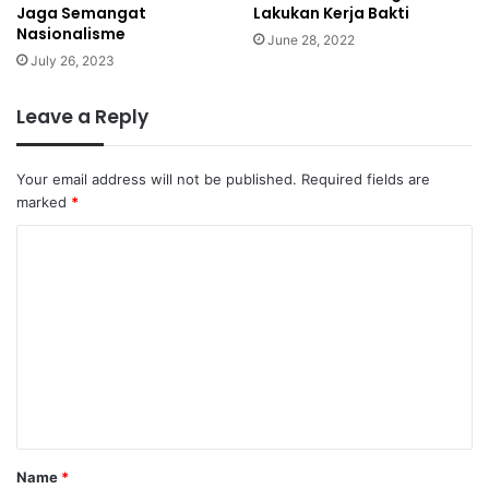
Lakukan Kerja Bakti
Jaga Semangat
Nasionalisme
June 28, 2022
July 26, 2023
Leave a Reply
Your email address will not be published.
Required fields are
marked
*
C
o
m
m
e
n
t
*
Name
*