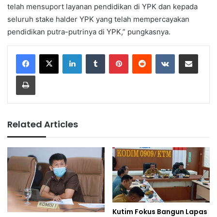
telah mensuport layanan pendidikan di YPK dan kepada
seluruh stake halder YPK yang telah mempercayakan
pendidikan putra-putrinya di YPK,” pungkasnya.
LinkedIn
Tumblr
Pinterest
Reddit
VKontakte
Share via Email
Print
Related Articles
Kutim Fokus Bangun Lapas