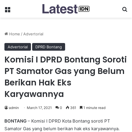
Menu
Se
Home
/
Advertorial
Advertorial
DPRD Bontang
Komisi I DPRD Bontang Soroti
PT Samator Gas yang Belum
Berikan Hak Eks
Karyawannya
admin
March 17, 2021
0
361
1 minute read
BONTANG
– Komisi I DPRD Kota Bontang soroti PT
Samator Gas yang belum berikan hak eks karyawannya.