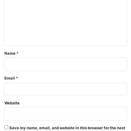
m
m
e
n
t
*
Name
*
Email
*
Website
Save my name, email, and website in this browser for the next