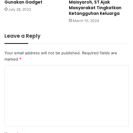
Gunakan Gadget
Maisyaroh, ST Ajak
Masyarakat Tingkatkan
July 28, 2023
Ketangguhan Keluarga
March 10, 2024
Leave a Reply
Your email address will not be published.
Required fields are
marked
*
C
o
m
m
e
n
t
*