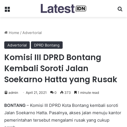
Menu
Se
Home
/
Advertorial
Advertorial
DPRD Bontang
Komisi III DPRD Bontang
Kembali Soroti Jalan
Soekarno Hatta yang Rusak
admin
April 21, 2021
0
373
1 minute read
BONTANG
– Komisi III DPRD Kota Bontang kembali soroti
Jalan Soekarno Hatta. Pasalnya, akses jalan menuju kantor
pemerintahan tersebut mengalami rusak yang cukup