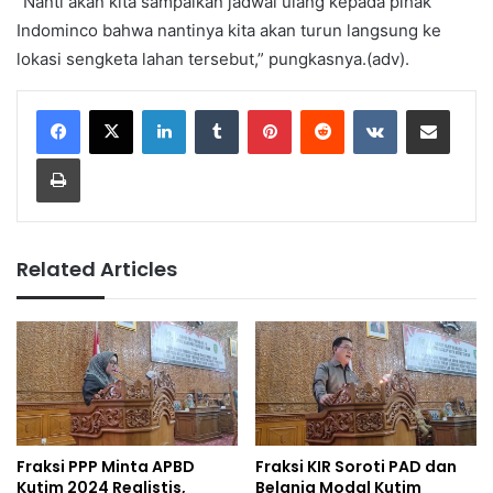
“Nanti akan kita sampaikan jadwal ulang kepada pihak
Indominco bahwa nantinya kita akan turun langsung ke
lokasi sengketa lahan tersebut,” pungkasnya.(adv).
LinkedIn
Tumblr
Pinterest
Reddit
VKontakte
Share via Email
Print
Related Articles
Fraksi PPP Minta APBD
Fraksi KIR Soroti PAD dan
Kutim 2024 Realistis,
Belanja Modal Kutim