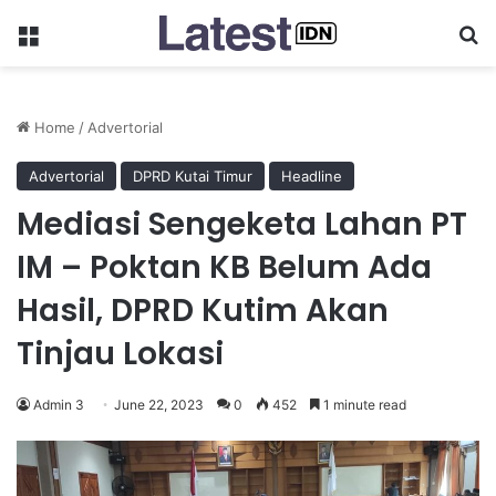
Menu
Se
Home
/
Advertorial
Advertorial
DPRD Kutai Timur
Headline
Mediasi Sengeketa Lahan PT
IM – Poktan KB Belum Ada
Hasil, DPRD Kutim Akan
Tinjau Lokasi
Admin 3
June 22, 2023
0
452
1 minute read