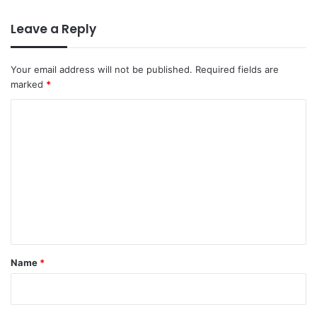
Leave a Reply
Your email address will not be published.
Required fields are
marked
*
C
o
m
m
e
n
t
*
Name
*