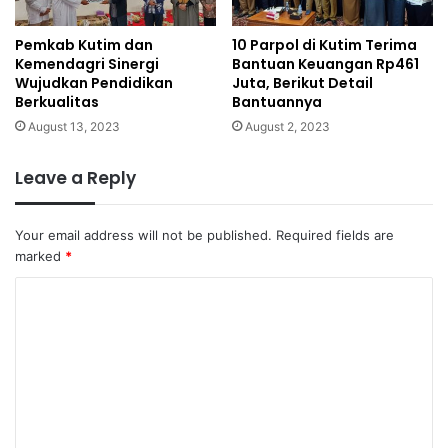
Pemkab Kutim dan
10 Parpol di Kutim Terima
Kemendagri Sinergi
Bantuan Keuangan Rp461
Wujudkan Pendidikan
Juta, Berikut Detail
Berkualitas
Bantuannya
August 13, 2023
August 2, 2023
Leave a Reply
Your email address will not be published.
Required fields are
marked
*
C
o
m
m
e
n