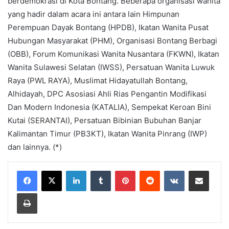
berdemokrasi di Kota Bontang. Beberapa organisasi wanita
yang hadir dalam acara ini antara lain Himpunan
Perempuan Dayak Bontang (HPDB), Ikatan Wanita Pusat
Hubungan Masyarakat (PHM), Organisasi Bontang Berbagi
(OBB), Forum Komunikasi Wanita Nusantara (FKWN), Ikatan
Wanita Sulawesi Selatan (IWSS), Persatuan Wanita Luwuk
Raya (PWL RAYA), Muslimat Hidayatullah Bontang,
Alhidayah, DPC Asosiasi Ahli Rias Pengantin Modifikasi
Dan Modern Indonesia (KATALIA), Sempekat Keroan Bini
Kutai (SERANTAI), Persatuan Bibinian Bubuhan Banjar
Kalimantan Timur (PB3KT), Ikatan Wanita Pinrang (IWP)
dan lainnya. (*)
LinkedIn
Tumblr
Pinterest
Reddit
VKontakte
Share via Email
Print