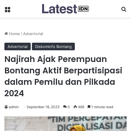
Menu
Se
Home
/
Advertorial
Advertorial
Diskominfo Bontang
Najirah Ajak Perempuan
Bontang Aktif Berpartisipasi
dalam Pemilu dan Pilkada
2024
admin
September 18, 2023
0
466
1 minute read