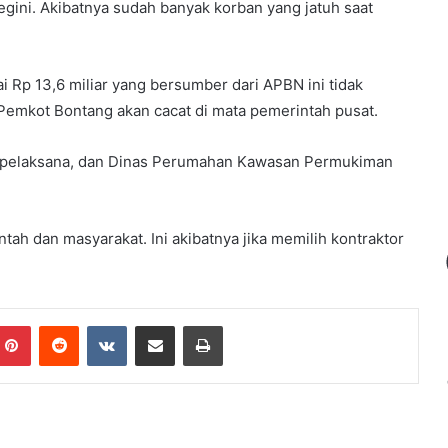
begini. Akibatnya sudah banyak korban yang jatuh saat
ai Rp 13,6 miliar yang bersumber dari APBN ini tidak
 Pemkot Bontang akan cacat di mata pemerintah pusat.
or pelaksana, dan Dinas Perumahan Kawasan Permukiman
ntah dan masyarakat. Ini akibatnya jika memilih kontraktor
mblr
Pinterest
Reddit
VKontakte
Share via Email
Print