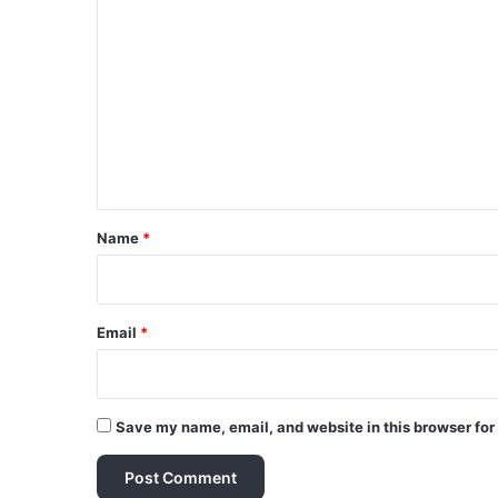
o
m
m
e
n
t
*
Name
*
Email
*
Save my name, email, and website in this browser for