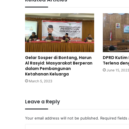
Gelar Sosper di Bontang, Harun
DPRD Kutim
Al Rasyid: Masyarakat Berperan
Terlena de
dalam Pembangunan
June 15, 202
Ketahanan Keluarga
March 5, 2023
Leave a Reply
Your email address will not be published.
Required fields
C