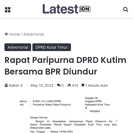
Menu
Se
Home
/
Advertorial
Advertorial
DPRD Kutai Timur
Rapat Paripurna DPRD Kutim
Bersama BPR Diundur
Admin 4
May 15, 2023
0
415
1 minute read