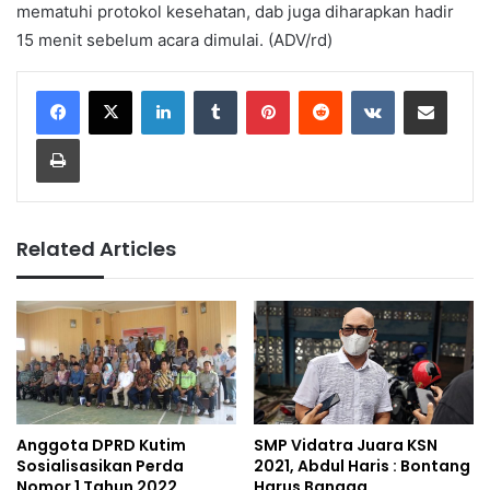
mematuhi protokol kesehatan, dab juga diharapkan hadir
15 menit sebelum acara dimulai. (ADV/rd)
LinkedIn
Tumblr
Pinterest
Reddit
VKontakte
Share via Email
Print
Related Articles
SMP Vidatra Juara KSN
Anggota DPRD Kutim
2021, Abdul Haris : Bontang
Sosialisasikan Perda
Harus Bangga
Nomor 1 Tahun 2022