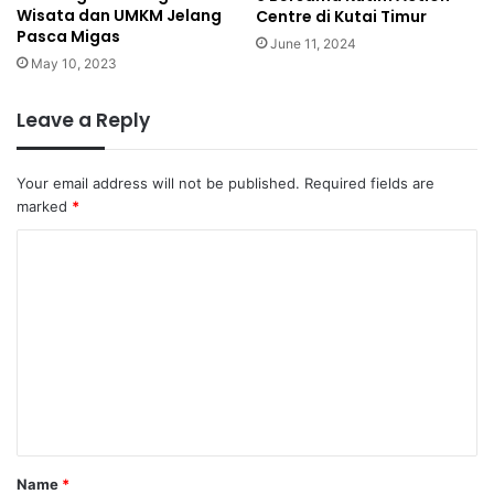
Wisata dan UMKM Jelang
Centre di Kutai Timur
Pasca Migas
June 11, 2024
May 10, 2023
Leave a Reply
Your email address will not be published.
Required fields are
marked
*
C
o
m
m
e
n
t
*
Name
*