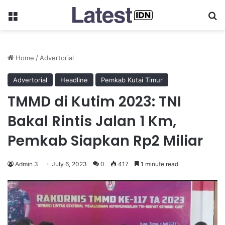
Menu
Se
Home
/
Advertorial
Advertorial
Headline
Pemkab Kutai Timur
TMMD di Kutim 2023: TNI
Bakal Rintis Jalan 1 Km,
Pemkab Siapkan Rp2 Miliar
Admin 3
July 6, 2023
0
417
1 minute read