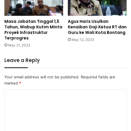
Masa Jabatan Tinggal 1,5
Agus Haris Usulkan
Tahun, Wabup Kutim Minta
Kenaikan Gaji Ketua RT dan
Proyek Infrastruktur
Guru ke Wali Kota Bontang
Terprogres
May 12, 2023
May 21, 2023
Leave a Reply
Your email address will not be published.
Required fields are
marked
*
C
o
m
m
e