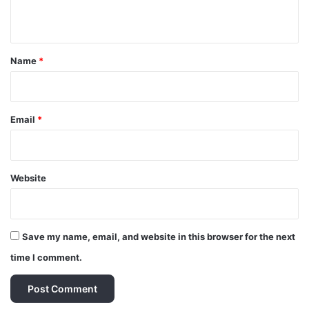
n
t
*
Name
*
Email
*
Website
Save my name, email, and website in this browser for the next
time I comment.