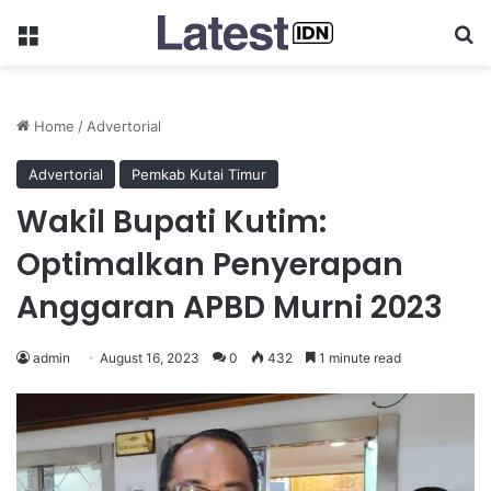
Menu
Se
Home
/
Advertorial
Advertorial
Pemkab Kutai Timur
Wakil Bupati Kutim:
Optimalkan Penyerapan
Anggaran APBD Murni 2023
admin
August 16, 2023
0
432
1 minute read