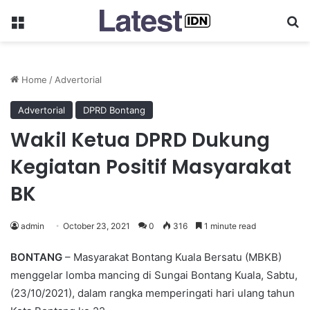
Menu
Se
Home
/
Advertorial
Advertorial
DPRD Bontang
Wakil Ketua DPRD Dukung
Kegiatan Positif Masyarakat
BK
admin
October 23, 2021
0
316
1 minute read
BONTANG
– Masyarakat Bontang Kuala Bersatu (MBKB)
menggelar lomba mancing di Sungai Bontang Kuala, Sabtu,
(23/10/2021), dalam rangka memperingati hari ulang tahun