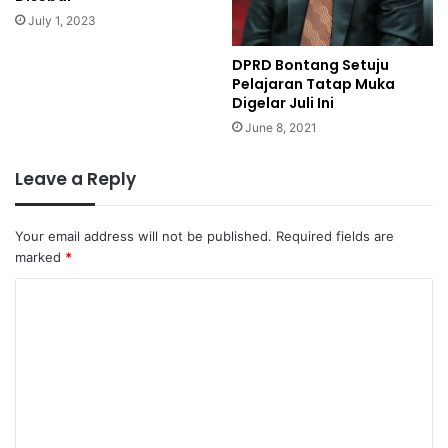
July 1, 2023
DPRD Bontang Setuju
Pelajaran Tatap Muka
Digelar Juli Ini
June 8, 2021
Leave a Reply
Your email address will not be published.
Required fields are
marked
*
C
o
m
m
e
n