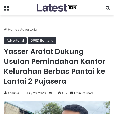
Menu
Se
Home
/
Advertorial
Advertorial
DPRD Bontang
Yasser Arafat Dukung
Usulan Pemindahan Kantor
Kelurahan Berbas Pantai ke
Lantai 2 Pujasera
Admin 4
July 28, 2023
0
432
1 minute read