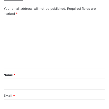
Your email address will not be published.
Required fields are
marked
*
C
o
m
m
e
n
t
*
Name
*
Email
*