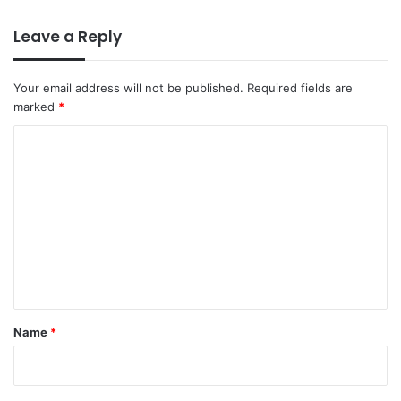
Leave a Reply
Your email address will not be published.
Required fields are
marked
*
C
o
m
m
e
n
t
*
Name
*