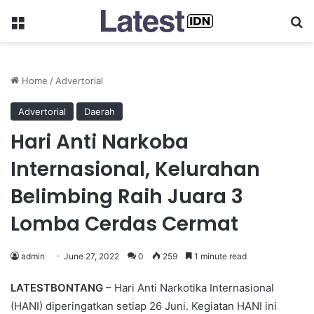
Menu
Se
Home
/
Advertorial
Advertorial
Daerah
Hari Anti Narkoba
Internasional, Kelurahan
Belimbing Raih Juara 3
Lomba Cerdas Cermat
admin
June 27, 2022
0
259
1 minute read
LATESTBONTANG
– Hari Anti Narkotika Internasional
(HANI) diperingatkan setiap 26 Juni. Kegiatan HANI ini