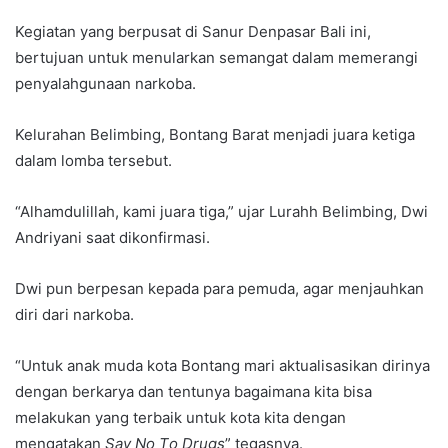
Kegiatan yang berpusat di Sanur Denpasar Bali ini,
bertujuan untuk menularkan semangat dalam memerangi
penyalahgunaan narkoba.
Kelurahan Belimbing, Bontang Barat menjadi juara ketiga
dalam lomba tersebut.
“Alhamdulillah, kami juara tiga,” ujar Lurahh Belimbing, Dwi
Andriyani saat dikonfirmasi.
Dwi pun berpesan kepada para pemuda, agar menjauhkan
diri dari narkoba.
“
U
ntuk anak muda kota Bontang mari aktualisasikan dirinya
dengan berkarya dan tentunya bagaimana kita bisa
melakukan yang terbaik untuk kota kita dengan
mengatakan
S
ay
N
o
T
o
D
rugs
” tegasnya
.