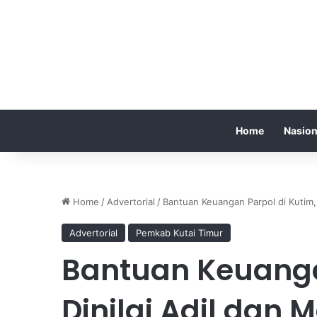
Home
Nasion
Home
/
Advertorial
/
Bantuan Keuangan Parpol di Kutim,
Advertorial
Pemkab Kutai Timur
Bantuan Keuanga
Dinilai Adil da