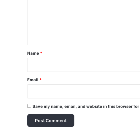
m
m
e
n
t
*
Name
*
Email
*
Save my name, email, and website in this browser for