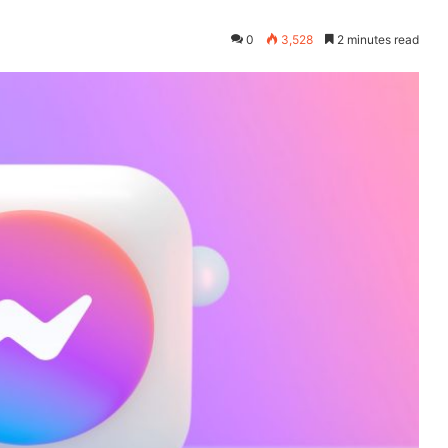
0
3,528
2 minutes read