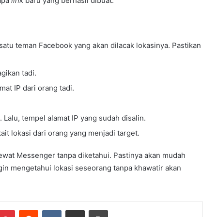
apa
link
baru yang berhasil dibuat.
 satu teman Facebook yang akan dilacak lokasinya. Pastikan
gikan tadi.
at IP dari orang tadi.
Lalu, tempel alamat IP yang sudah disalin.
ait lokasi dari orang yang menjadi target.
i lewat Messenger tanpa diketahui. Pastinya akan mudah
gin mengetahui lokasi seseorang tanpa khawatir akan
mblr
Pinterest
Reddit
VKontakte
Share via Email
Print