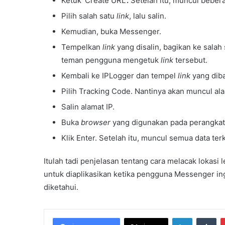
Ketuk ‘Create URL’
.
Setelah itu, muncul beber
Pilih salah satu
link
, lalu salin.
Kemudian, buka Messenger.
Tempelkan
link
yang disalin, bagikan ke salah
teman pengguna mengetuk
link
tersebut.
Kembali ke IPLogger dan tempel
link
yang diba
Pilih Tracking Code. Nantinya akan muncul alam
Salin alamat IP.
Buka
browser
yang digunakan pada perangkat. 
Klik Enter. Setelah itu, muncul semua data terk
Itulah tadi penjelasan tentang cara melacak lokas
untuk diaplikasikan ketika pengguna Messenger in
diketahui.
LinkedIn
Tu