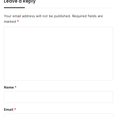
Leave a Reply
Your email address will not be published.
Required fields are
marked
*
C
o
m
m
e
n
t
*
Name
*
Email
*