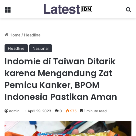
Menu
Se
Home
/
Headline
Headline
Nasional
Indomie di Taiwan Ditarik
karena Mengandung Zat
Pemicu Kanker, BPOM
Indonesia Pastikan Aman
admin
April 29, 2023
0
975
1 minute read