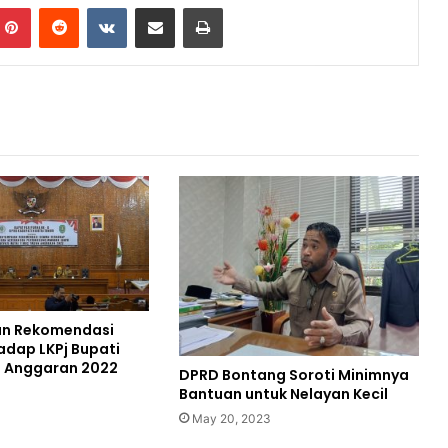
mblr
Pinterest
Reddit
VKontakte
Share via Email
Print
n Rekomendasi
dap LKPj Bupati
n Anggaran 2022
DPRD Bontang Soroti Minimnya
Bantuan untuk Nelayan Kecil
May 20, 2023