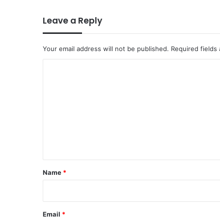
Leave a Reply
Your email address will not be published.
Required fields
C
o
m
m
e
n
t
*
Name
*
Email
*