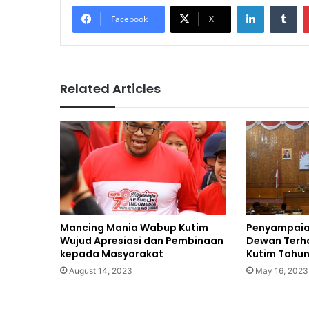
LinkedIn
Tu
Facebook
X
Related Articles
Mancing Mania Wabup Kutim
Penyampaia
Wujud Apresiasi dan Pembinaan
Dewan Terha
kepada Masyarakat
Kutim Tahu
August 14, 2023
May 16, 2023