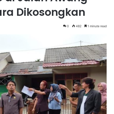
ara Dikosongkan
0
482
1 minute read