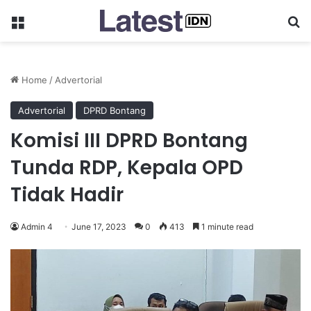
Menu
Se
Home
/
Advertorial
Advertorial
DPRD Bontang
Komisi III DPRD Bontang
Tunda RDP, Kepala OPD
Tidak Hadir
Admin 4
June 17, 2023
0
413
1 minute read