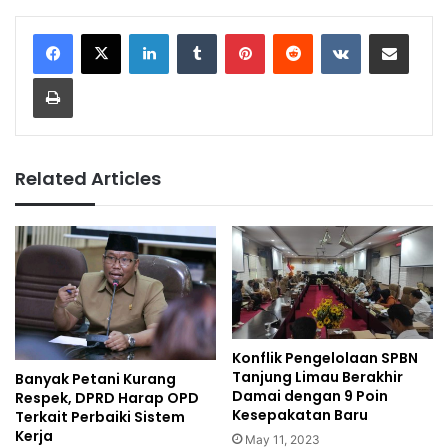
LinkedIn
Tumblr
Pinterest
Reddit
VKontakte
Share via Email
Print
Related Articles
Konflik Pengelolaan SPBN
Tanjung Limau Berakhir
Banyak Petani Kurang
Damai dengan 9 Poin
Respek, DPRD Harap OPD
Kesepakatan Baru
Terkait Perbaiki Sistem
Kerja
May 11, 2023