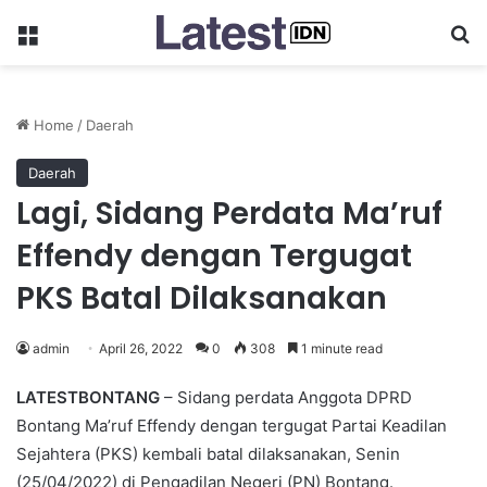
Menu
Se
Home
/
Daerah
Daerah
Lagi, Sidang Perdata Ma’ruf
Effendy dengan Tergugat
PKS Batal Dilaksanakan
admin
April 26, 2022
0
308
1 minute read
LATESTBONTANG
– Sidang perdata Anggota DPRD
Bontang Ma’ruf Effendy dengan tergugat Partai Keadilan
Sejahtera (PKS) kembali batal dilaksanakan, Senin
(25/04/2022) di Pengadilan Negeri (PN) Bontang.