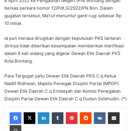
8 April 2022 ke Pengadilan Negeri (PN) Bontang dengan
berkas perkara nomor 12/Pdt.G/2022/PN Bon. Dalam
gugatan tersebut, Ma’ruf menuntut ganti rugi sebesar Rp
10 miliar.
Ia pun merasa dirugikan dengan keputusan PKS lantaran
dirinya tidak diberikan kesempatan memberikan klarifikasi
dalam 6 kali sidang yang digelar Dewan Etik Daerah PKS
Kota Bontang.
Para Tergugat yaitu Dewan Etik Daerah PKS C.q Ketua
Nadlif Ridhwan, Majelis Penegak Disiplin Partai (MPDP)
Dewan Etik Daerah C.q Endasyah dan Komisi Penegakan
Disiplin Partai Dewan Etik Daerah C.q Dudun Solehudin. (*)
LinkedIn
Tumblr
Pinterest
Reddit
VKontakte
Share via Email
Print