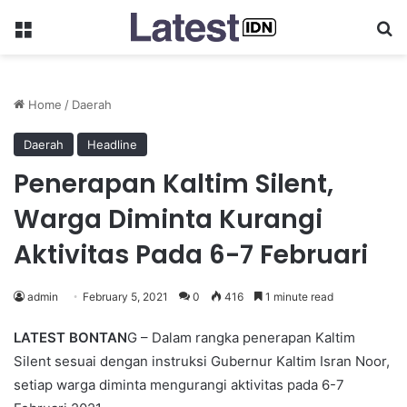
Menu
Se
Home
/
Daerah
Daerah
Headline
Penerapan Kaltim Silent,
Warga Diminta Kurangi
Aktivitas Pada 6-7 Februari
admin
February 5, 2021
0
416
1 minute read
LATEST BONTAN
G – Dalam rangka penerapan Kaltim
Silent sesuai dengan instruksi Gubernur Kaltim Isran Noor,
setiap warga diminta mengurangi aktivitas pada 6-7