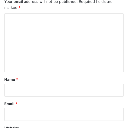
Your email address will not be published.
Required fields are
marked
*
C
o
m
m
e
n
t
*
Name
*
Email
*
Website