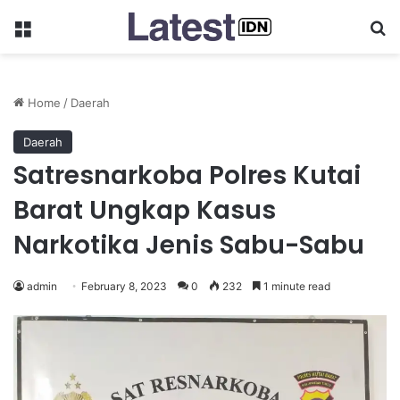
Menu
Se
Home
/
Daerah
Daerah
Satresnarkoba Polres Kutai
Barat Ungkap Kasus
Narkotika Jenis Sabu-Sabu
admin
February 8, 2023
0
232
1 minute read