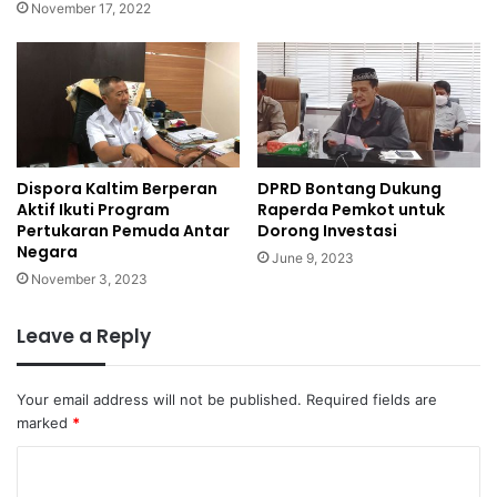
November 17, 2022
Dispora Kaltim Berperan
DPRD Bontang Dukung
Aktif Ikuti Program
Raperda Pemkot untuk
Pertukaran Pemuda Antar
Dorong Investasi
Negara
June 9, 2023
November 3, 2023
Leave a Reply
Your email address will not be published.
Required fields are
marked
*
C
o