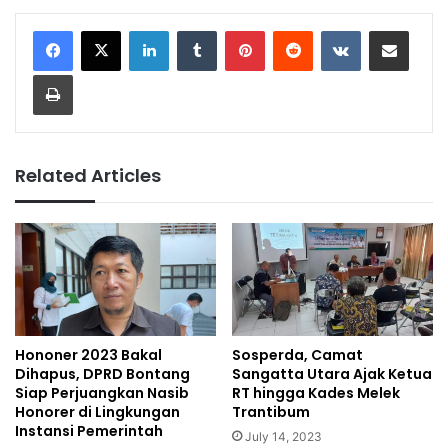
LinkedIn
Tumblr
Pinterest
Reddit
VKontakte
Share via Email
Print
Related Articles
Hononer 2023 Bakal
Sosperda, Camat
Dihapus, DPRD Bontang
Sangatta Utara Ajak Ketua
Siap Perjuangkan Nasib
RT hingga Kades Melek
Honorer di Lingkungan
Trantibum
Instansi Pemerintah
July 14, 2023