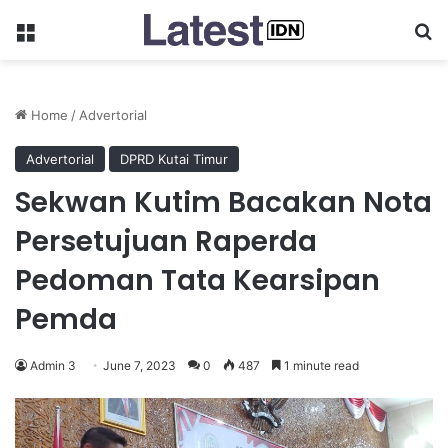
Menu
Se
Home
/
Advertorial
Advertorial
DPRD Kutai Timur
Sekwan Kutim Bacakan Nota
Persetujuan Raperda
Pedoman Tata Kearsipan
Pemda
Admin 3
June 7, 2023
0
487
1 minute read