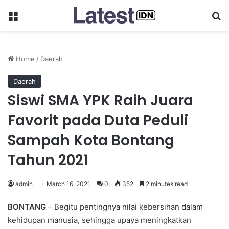
Menu
Se
Home
/
Daerah
Daerah
Siswi SMA YPK Raih Juara
Favorit pada Duta Peduli
Sampah Kota Bontang
Tahun 2021
admin
March 16, 2021
0
352
2 minutes read
BONTANG
– Begitu pentingnya nilai kebersihan dalam
kehidupan manusia, sehingga upaya meningkatkan