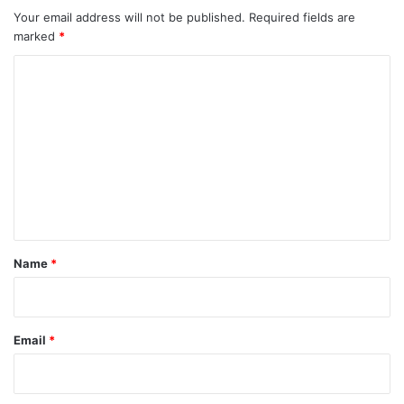
Your email address will not be published.
Required fields are
marked
*
C
o
m
m
e
n
t
*
Name
*
Email
*