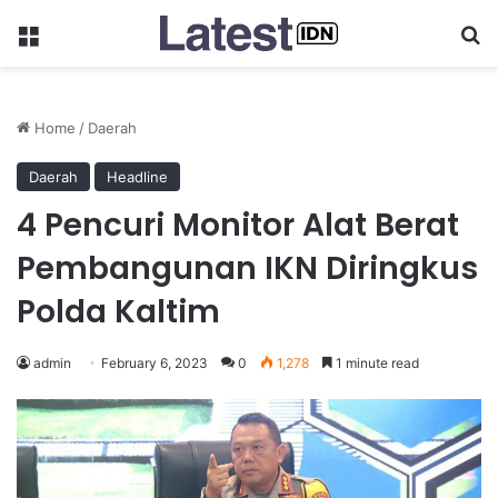
Menu
Se
Home
/
Daerah
Daerah
Headline
4 Pencuri Monitor Alat Berat
Pembangunan IKN Diringkus
Polda Kaltim
admin
February 6, 2023
0
1,278
1 minute read