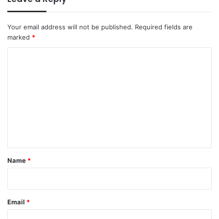
Your email address will not be published.
Required fields are
marked
*
C
o
m
m
e
n
t
*
Name
*
Email
*